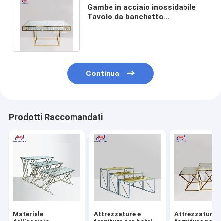
Gambe in acciaio inossidabile
Tavolo da banchetto
rettangolare Decorazione
pendente in cristallo
Continua
Prodotti Raccomandati
Materiale
Attrezzature e
Attrezzature 