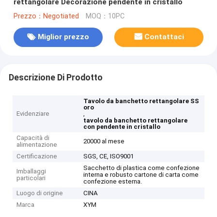
rettangolare Decorazione pendente in cristallo
Prezzo：Negotiated
MOQ：10PC
Miglior prezzo
Contattaci
Descrizione Di Prodotto
Tavolo da banchetto rettangolare SS
oro
Evidenziare
,
tavolo da banchetto rettangolare
con pendente in cristallo
Capacità di
20000 al mese
alimentazione
Certificazione
SGS, CE, ISO9001
Sacchetto di plastica come confezione
Imballaggi
interna e robusto cartone di carta come
particolari
confezione esterna.
Luogo di origine
CINA
Marca
XYM