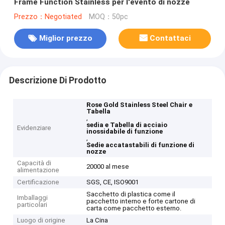
Frame Function Stainless per l'evento di nozze
Prezzo：Negotiated
MOQ：50pc
Miglior prezzo
Contattaci
Descrizione Di Prodotto
Rose Gold Stainless Steel Chair e
Tabella
,
sedia e Tabella di acciaio
Evidenziare
inossidabile di funzione
,
Sedie accatastabili di funzione di
nozze
Capacità di
20000 al mese
alimentazione
Certificazione
SGS, CE, ISO9001
Sacchetto di plastica come il
Imballaggi
pacchetto interno e forte cartone di
particolari
carta come pacchetto esterno.
Luogo di origine
La Cina