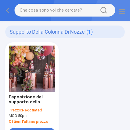
Supporto Della Colonna Di Nozze
(1)
Esposizione del
supporto della
colonna di nozze
Prezzo:
Negotiated
della colonna del
MOQ:
50pc
fiore del piedistallo di
acciaio inossidabile
Ottieni l'ultimo prezzo
per il partito