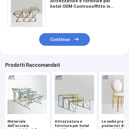
Attrezzature e forniture per
hotel ODM Controsoffitto in
vetro temperato con scala a tre
stadi dorata
Continua
Prodotti Raccomandati
Materiale
Attrezzature e
Le sedie pranz
dell'acciaio
forniture per hotel
posteriori di a