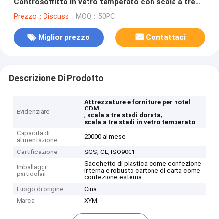
Controsoffitto in vetro temperato con scala a tre
stadi dorata
Prezzo：Discuss
MOQ：50PC
Miglior prezzo
Contattaci
Descrizione Di Prodotto
Attrezzature e forniture per hotel
ODM
Evidenziare
,
,
scala a tre stadi dorata
scala a tre stadi in vetro temperato
Capacità di
20000 al mese
alimentazione
Certificazione
SGS, CE, ISO9001
Sacchetto di plastica come confezione
Imballaggi
interna e robusto cartone di carta come
particolari
confezione esterna.
Luogo di origine
Cina
Marca
XYM