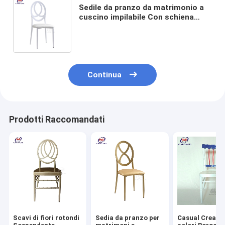
Sedile da pranzo da matrimonio a
cuscino impilabile Con schiena
bianca in ferro e cuscino in metallo
Sedile di bambù Phoenix
Continua
Prodotti Raccomandati
Scavi di fiori rotondi
Sedia da pranzo per
Casual Creativ