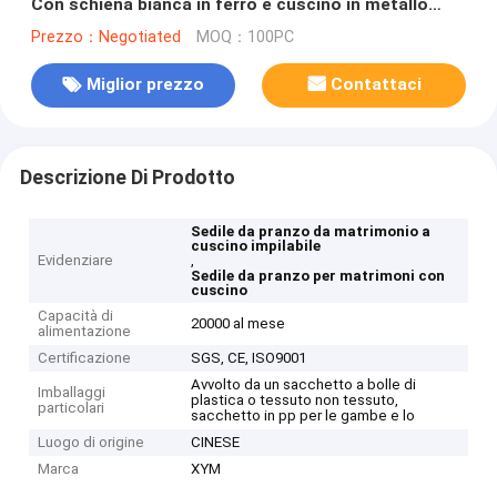
Con schiena bianca in ferro e cuscino in metallo
Sedile di bambù Phoenix
Prezzo：Negotiated
MOQ：100PC
Miglior prezzo
Contattaci
Descrizione Di Prodotto
Sedile da pranzo da matrimonio a
cuscino impilabile
Evidenziare
,
Sedile da pranzo per matrimoni con
cuscino
Capacità di
20000 al mese
alimentazione
Certificazione
SGS, CE, ISO9001
Avvolto da un sacchetto a bolle di
Imballaggi
plastica o tessuto non tessuto,
particolari
sacchetto in pp per le gambe e lo
Luogo di origine
CINESE
Marca
XYM