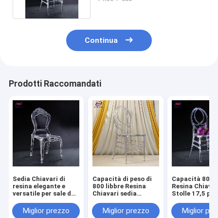
Continua
Prodotti Raccomandati
Sedia Chiavari di
Capacità di peso di
Capacità 800 l
resina elegante e
800 libbre Resina
Resina Chiavar
versatile per sale da
Chiavari sedia
Stolle 17,5 poll
banchetto 10 anni di
impilabile
Altezza sedile
garanzia
Nessun monta
Miglior prezzo
Miglior prezzo
Miglior pr
richiesto