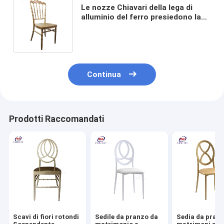
Le nozze Chiavari della lega di
alluminio del ferro presiedono la
dimensione della metropolitana di
28*2.0mm 35x2.5mm
Continua
Prodotti Raccomandati
Scavi di fiori rotondi
Sedile da pranzo da
Sedia da pranz