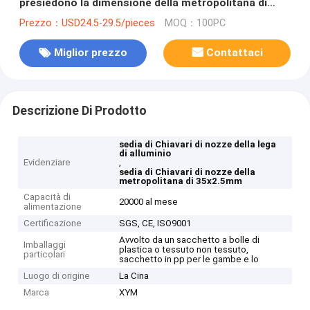
presiedono la dimensione della metropolitana di
28*2.0mm 35x2.5mm
Prezzo：USD24.5-29.5/pieces
MOQ：100PC
Miglior prezzo
Contattaci
Descrizione Di Prodotto
sedia di Chiavari di nozze della lega
di alluminio
Evidenziare
,
sedia di Chiavari di nozze della
metropolitana di 35x2.5mm
Capacità di
20000 al mese
alimentazione
Certificazione
SGS, CE, ISO9001
Avvolto da un sacchetto a bolle di
Imballaggi
plastica o tessuto non tessuto,
particolari
sacchetto in pp per le gambe e lo
Luogo di origine
La Cina
Marca
XYM