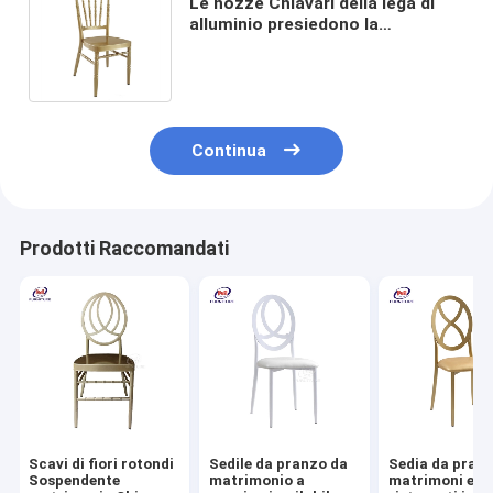
Le nozze Chiavari della lega di
alluminio presiedono la
dimensione di 35x2.5mm per il
partito della società
Continua
Prodotti Raccomandati
Scavi di fiori rotondi
Sedile da pranzo da
Sedia da pranz
Sospendente
matrimonio a
matrimoni e