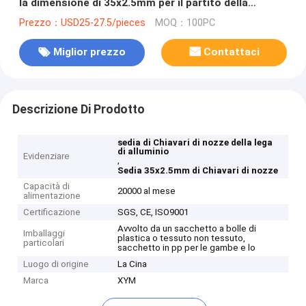
la dimensione di 35x2.5mm per il partito della
società
Prezzo：USD25-27.5/pieces
MOQ：100PC
Miglior prezzo
Contattaci
Descrizione Di Prodotto
sedia di Chiavari di nozze della lega
di alluminio
Evidenziare
,
Sedia 35x2.5mm di Chiavari di nozze
Capacità di
20000 al mese
alimentazione
Certificazione
SGS, CE, ISO9001
Avvolto da un sacchetto a bolle di
Imballaggi
plastica o tessuto non tessuto,
particolari
sacchetto in pp per le gambe e lo
Luogo di origine
La Cina
Marca
XYM