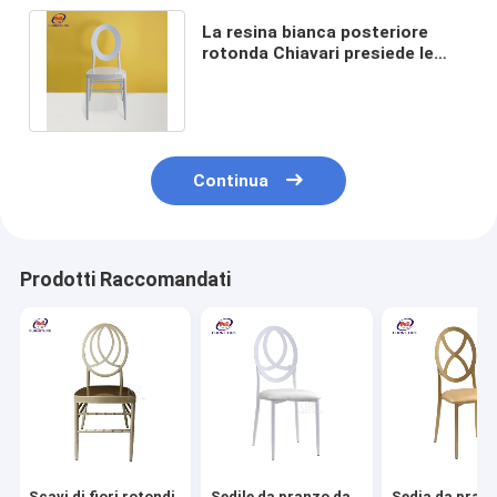
La resina bianca posteriore
rotonda Chiavari presiede le
sedie all'aperto di nozze
all'ingrosso
Continua
Prodotti Raccomandati
Scavi di fiori rotondi
Sedile da pranzo da
Sedia da pranz