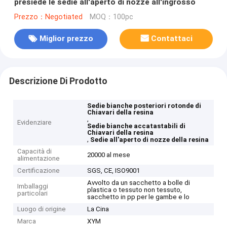
presiede le sedie all'aperto di nozze all'ingrosso
Prezzo：Negotiated
MOQ：100pc
Miglior prezzo
Contattaci
Descrizione Di Prodotto
Sedie bianche posteriori rotonde di
Chiavari della resina
,
Evidenziare
Sedie bianche accatastabili di
Chiavari della resina
,
Sedie all'aperto di nozze della resina
Capacità di
20000 al mese
alimentazione
Certificazione
SGS, CE, ISO9001
Avvolto da un sacchetto a bolle di
Imballaggi
plastica o tessuto non tessuto,
particolari
sacchetto in pp per le gambe e lo
Luogo di origine
La Cina
Marca
XYM