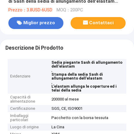
di Sash della sedia di allungamento dell'elastam
all'ingrosso
Prezzo：3.8USD-6USD
MOQ：200PC
Miglior prezzo
Contattaci
Descrizione Di Prodotto
Sedia piegante Sash di allungamento
dell'elastam
,
Stampa della sedia Sash di
Evidenziare
allungamento dell'elastam
,
L'elastam allunga le coperture ed i
telai della sedia
Capacità di
200000 al mese
alimentazione
Certificazione
SGS, CE, ISO9001
Imballaggi
Pacchetto con la borsa tessuta
particolari
Luogo di origine
La Cina