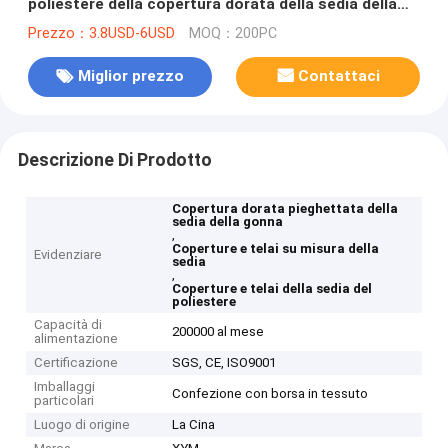
poliestere della copertura dorata della sedia della
gonna
Prezzo：3.8USD-6USD
MOQ：200PC
Miglior prezzo
Contattaci
Descrizione Di Prodotto
Copertura dorata pieghettata della
sedia della gonna
,
Coperture e telai su misura della
Evidenziare
sedia
,
Coperture e telai della sedia del
poliestere
Capacità di
200000 al mese
alimentazione
Certificazione
SGS, CE, ISO9001
Imballaggi
Confezione con borsa in tessuto
particolari
Luogo di origine
La Cina