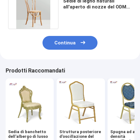
Sedie di legno naturali
all'aperto di nozze del ODM
con il cuscino del rattan
Continua
Prodotti Raccomandati
Sedia di banchetto
Struttura posteriore
Spugna ad alt
dell'albergo di lusso
d'oscillazione del
densità