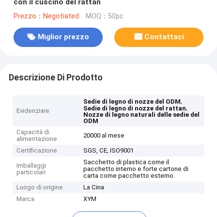
con il cuscino del rattan
Prezzo：Negotiated
MOQ：50pc
Miglior prezzo
Contattaci
Descrizione Di Prodotto
,
Sedie di legno di nozze del ODM
,
Sedie di legno di nozze del rattan
Evidenziare
Nozze di legno naturali delle sedie del
ODM
Capacità di
20000 al mese
alimentazione
Certificazione
SGS, CE, ISO9001
Sacchetto di plastica come il
Imballaggi
pacchetto interno e forte cartone di
particolari
carta come pacchetto esterno.
Luogo di origine
La Cina
Marca
XYM