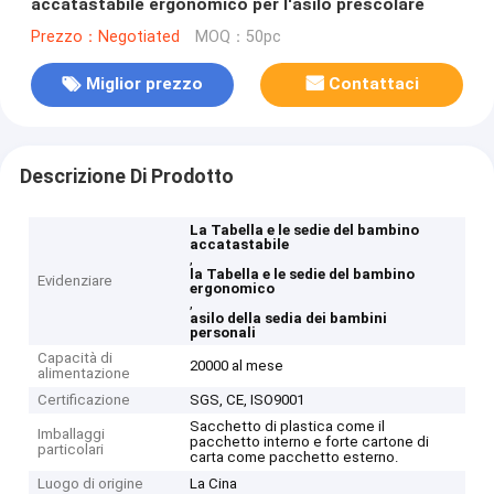
accatastabile ergonomico per l'asilo prescolare
Prezzo：Negotiated
MOQ：50pc
Miglior prezzo
Contattaci
Descrizione Di Prodotto
La Tabella e le sedie del bambino
accatastabile
,
la Tabella e le sedie del bambino
Evidenziare
ergonomico
,
asilo della sedia dei bambini
personali
Capacità di
20000 al mese
alimentazione
Certificazione
SGS, CE, ISO9001
Sacchetto di plastica come il
Imballaggi
pacchetto interno e forte cartone di
particolari
carta come pacchetto esterno.
Luogo di origine
La Cina