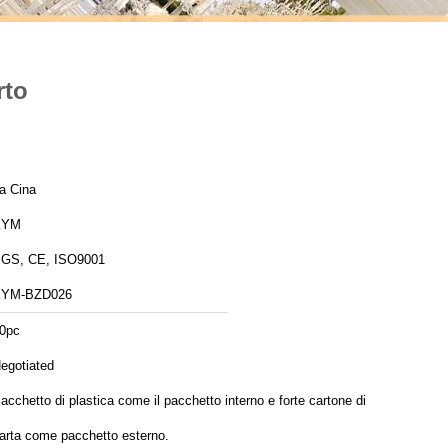
rto
a Cina
XYM
GS, CE, ISO9001
YM-BZD026
0pc
egotiated
acchetto di plastica come il pacchetto interno e forte cartone di
arta come pacchetto esterno.