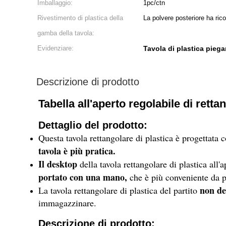
Imballaggio:
1pc/ctn
Rivestimento di plastica della
La polvere posteriore ha ric
gamba della tavola:
Evidenziare:
Tavola di plastica piega
Descrizione di prodotto
Tabella all'aperto regolabile di retta
Dettaglio del prodotto:
Questa tavola rettangolare di plastica è progettata 
tavola è più pratica
.
Il desktop
della tavola rettangolare di plastica all'
portato con una mano,
che è più conveniente da p
non dev
La tavola rettangolare di plastica del partito
immagazzinare.
Descrizione di prodotto: