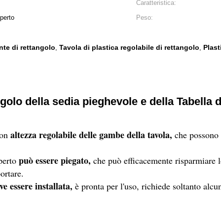
Caratteristica:
operto
Peso:
nte di rettangolo
Tavola di plastica regolabile di rettangolo
Plast
,
,
ngolo della sedia pieghevole e della Tabella d
altezza regolabile delle gambe della tavola,
con
che possono i
può essere piegato,
aperto
che può efficacemente risparmiare l
ortare.
e essere installata,
è pronta per l'uso, richiede soltanto alcu