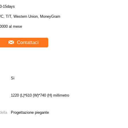
0-15days
/C, T/T, Western Union, MoneyGram
0000 al mese
Contattaci
Sì
1220 (L)*610 (W)*740 (H) millimetro
della
Progettazione piegante