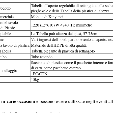
Tabella all'aperto regolabile di rettangolo della sedi
odotto
pieghevole e della Tabella della plastica di altezza
merciale
Mobilia di Xinyimei
 del tavolo
1220 (L)*610 (W)*740 (H) millimetro
di Platsic
olabile
La Tabella può altezza del ajust, 57-75cm
ne
Vari ingressi dell'hotel, partito, evento all'aperto, n
a tavolo di plastica
Materiale dell'HDPE di alta qualità
Tabella
Tabella
piegante di plastica
di rettangolo
tubo
Tubo rotondo
Sacchetto di plastica come il pacchetto interno e for
di carta come pacchetto esterno.
mballaggio
1PC/CTN
15kg
 in varie occasioni
e possono essere utilizzate negli eventi all'