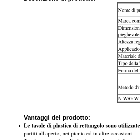
Nome di pr
Marca com
Dimensione
pieghevole 
Altezza reg
Applicazio
Materiale d
Tipo della 
Forma del 
Metodo d'i
N.W/G.W
Vantaggi del prodotto:
Le tavole di plastica di
rettangolo
sono utilizzate
partiti all'aperto, nei picnic ed in altre occasioni.