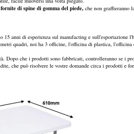
atile, facile muoversi una volta piegato.
 fornite di spine di gomma del piede,
che non graffieranno la
15 anni di esperienza sul manufacting e sull'esportazione l'h
tri quadri, noi ha 3 officine, l'officina di plastica, l'officina
ità. Dopo che i prodotti sono fabbricati, controlleranno se i pr
ite, che può risolvere le vostre domande circa i prodotti e forn