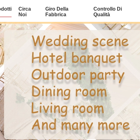
dotti
Circa
Giro Della
Controllo Di
Noi
Fabbrica
Qualità