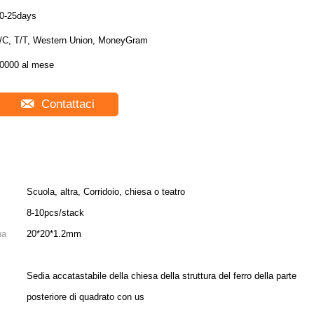
0-25days
/C, T/T, Western Union, MoneyGram
0000 al mese
Contattaci
Scuola, altra, Corridoio, chiesa o teatro
8-10pcs/stack
na
20*20*1.2mm
Sedia accatastabile della chiesa della struttura del ferro della parte
posteriore di quadrato con us