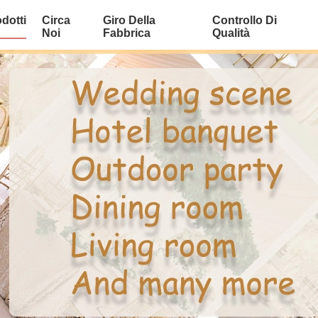
dotti
Circa
Giro Della
Controllo Di
Noi
Fabbrica
Qualità