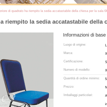
eriore di quadrato ha riempito la sedia accatastabile della chiesa per la sala 
a riempito la sedia accatastabile della 
Informazioni di base
Luogo di origine:
L
Marca:
Certificazione:
S
Numero di modello:
X
Quantità di ordine minimo:
5
Prezzo:
N
Imballaggi particolari:
A
i