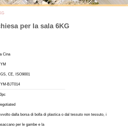
6KG
chiesa per la sala 6KG
a Cina
XYM
GS, CE, ISO9001
YM-BJT014
0pc
egotiated
vvolto dalla borsa di bolla di plastica o dal tessuto non tessuto, i pp
nsaccano per le gambe e la