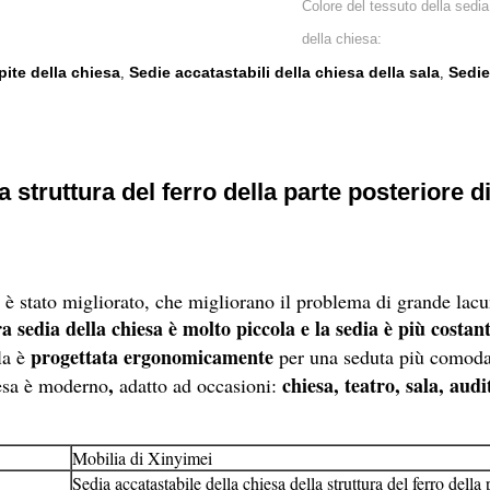
Colore del tessuto della sedia
della chiesa:
pite della chiesa
Sedie accatastabili della chiesa della sala
Sedie
,
,
la struttura del ferro della parte posteriore
è stato migliorato, che migliorano il problema di grande lacuna
a sedia della chiesa è molto piccola e la sedia è più costant
progettata ergonomicamente
la è
per una seduta più comoda,
,
chiesa, teatro, sala, aud
iesa è moderno
adatto ad occasioni:
Mobilia di Xinyimei
Sedia accatastabile della chiesa della struttura del ferro della 