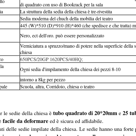
tto
di quadrato con uso di Bookrack per la sala
ia
La struttura della sedia della chiesa è tre-rivestita
Sedia moderna del chuch della mobilia del teatro
445 (W)*510 (D)*910 (H)*460 (che spedisce e che tratta) mi
Nero, ect dell'oro. può essere personalizzato
Verniciatura a spruzzo/mano di potere nella superficie della s
chiesa
co
650PCS/20GP 1620PCS/40HQ;
la
Ogni sedia d'impilamento della chiesa dei pezzi 8-10
intorno a 8kg per pezzo
pale
Scuola, altra, Corridoio, chiesa o teatro
tubo quadrato di 20*20mm
25 tu
r le sedie della chiesa è
e
facile da deformare
 è
ed è sicura ed affidabile.
ti delle sedie impilate della chiesa. Le sedie hanno una forte