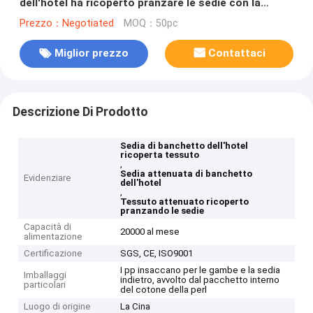
dell'hotel ha ricoperto pranzare le sedie con la
struttura d'acciaio
Prezzo：Negotiated
MOQ：50pc
Miglior prezzo
Contattaci
Descrizione Di Prodotto
Sedia di banchetto dell'hotel
ricoperta tessuto
,
Sedia attenuata di banchetto
Evidenziare
dell'hotel
,
Tessuto attenuato ricoperto
pranzando le sedie
Capacità di
20000 al mese
alimentazione
Certificazione
SGS, CE, ISO9001
I pp insaccano per le gambe e la sedia
Imballaggi
indietro, avvolto dal pacchetto interno
particolari
del cotone della perl
Luogo di origine
La Cina