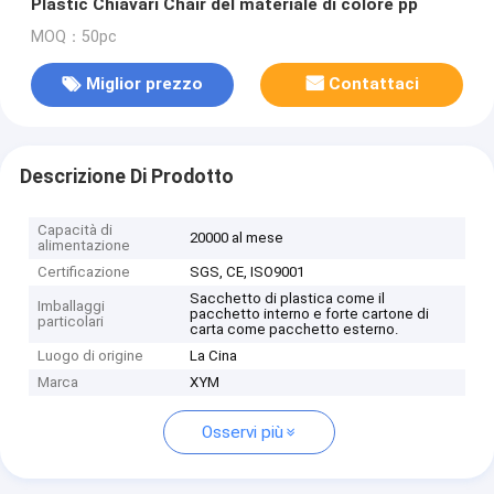
Plastic Chiavari Chair del materiale di colore pp
MOQ：50pc
Miglior prezzo
Contattaci
Descrizione Di Prodotto
Capacità di
20000 al mese
alimentazione
Certificazione
SGS, CE, ISO9001
Sacchetto di plastica come il
Imballaggi
pacchetto interno e forte cartone di
particolari
carta come pacchetto esterno.
Luogo di origine
La Cina
Marca
XYM
Osservi più