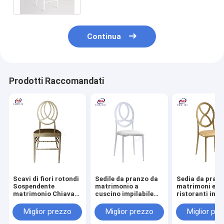
Continua
Prodotti Raccomandati
Scavi di fiori rotondi
Sedile da pranzo da
Sedia da pranz
Sospendente
matrimonio a
matrimoni e
matrimonio Chiavari
cuscino impilabile
ristoranti in m
Chair Champagne
Con schiena bianca
a misura
Gold Aluminum
in ferro e cuscino in
Miglior prezzo
Miglior prezzo
Miglior pr
Metal Sedie di
metallo Sedile di
bambù
bambù Phoenix