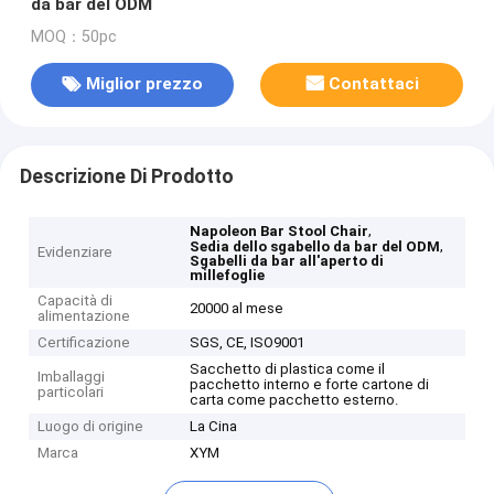
da bar del ODM
MOQ：50pc
Miglior prezzo
Contattaci
Descrizione Di Prodotto
,
Napoleon Bar Stool Chair
,
Sedia dello sgabello da bar del ODM
Evidenziare
Sgabelli da bar all'aperto di
millefoglie
Capacità di
20000 al mese
alimentazione
Certificazione
SGS, CE, ISO9001
Sacchetto di plastica come il
Imballaggi
pacchetto interno e forte cartone di
particolari
carta come pacchetto esterno.
Luogo di origine
La Cina
Marca
XYM