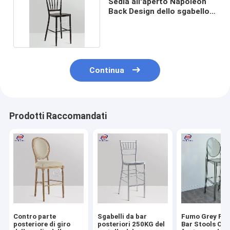
Sedia all'aperto Napoleon
Back Design dello sgabello
da bar del ODM
Continua
Prodotti Raccomandati
Contro parte
Sgabelli da bar
Fumo Grey Pla
posteriore di giro
posteriori 250KG del
Bar Stools Cha