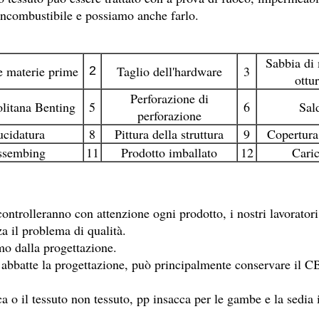
 incombustibile e possiamo anche farlo.
Sabbia di 
e materie prime
Taglio dell'hardware
3
2
ottu
Perforazione di
litana Benting
5
6
Sal
perforazione
ucidatura
8
Pittura della struttura
9
Copertura
ssembing
11
Prodotto imballato
12
Cari
à controlleranno con attenzione ogni prodotto, i nostri lavorato
a il problema di qualità.
mo dalla progettazione.
o abbatte la progettazione, può principalmente conservare il CB
ica o il tessuto non tessuto, pp insacca per le gambe e la sedia