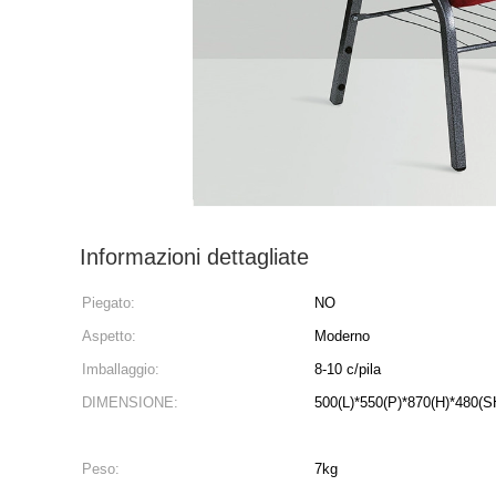
Informazioni dettagliate
Piegato:
NO
Aspetto:
Moderno
Imballaggio:
8-10 c/pila
DIMENSIONE:
500(L)*550(P)*870(H)*480(
Peso:
7kg