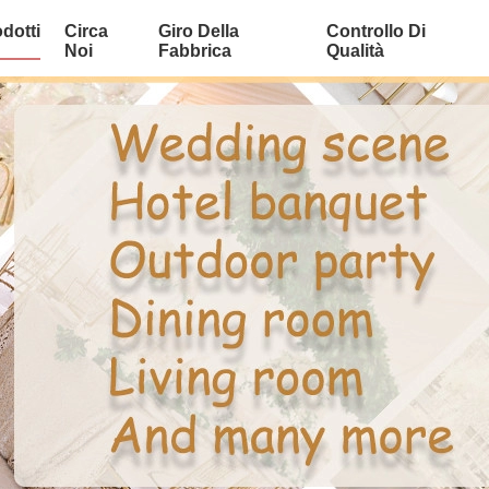
dotti
Circa
Giro Della
Controllo Di
Noi
Fabbrica
Qualità