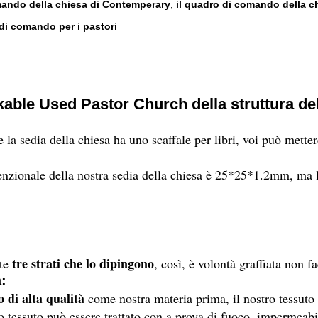
mando della chiesa di Contemperary
il quadro di comando della ch
,
di comando per i pastori
kable Used Pastor Church della struttura del
 la sedia della chiesa ha uno scaffale per libri, voi può mettere
venzionale della nostra sedia della chiesa è 25*25*1.2mm, 
tre strati che lo dipingono
nte
, così, è volontà graffiata non
:
to di alta qualità
come nostra materia prima, il nostro tessuto 
tro tessuto può essere trattato con a prova di fuoco, impermeabi