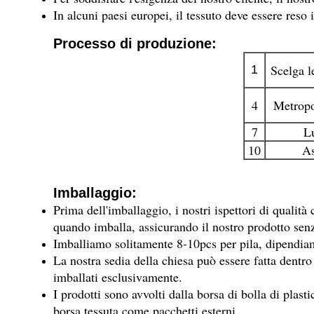
In alcuni paesi europei, il tessuto deve essere reso
Processo di produzione:
Scelga l
1
4
Metropo
7
L
10
A
Imballaggio:
Prima dell'imballaggio, i nostri ispettori di qualit
quando imballa, assicurando il nostro prodotto senz
Imballiamo solitamente 8-10pcs per pila, dipendia
La nostra sedia della chiesa può essere fatta dentr
imballati esclusivamente.
I prodotti sono avvolti dalla borsa di bolla di plast
borsa tessuta come pacchetti esterni.