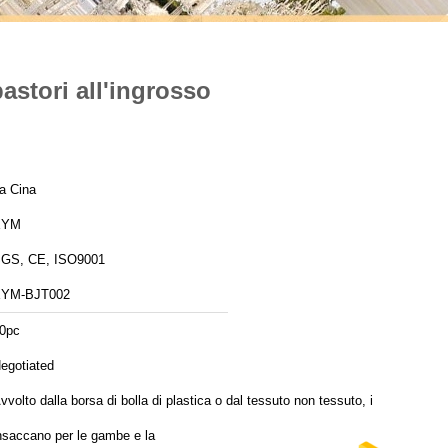
astori all'ingrosso
a Cina
XYM
GS, CE, ISO9001
YM-BJT002
0pc
egotiated
vvolto dalla borsa di bolla di plastica o dal tessuto non tessuto, i pp
nsaccano per le gambe e la